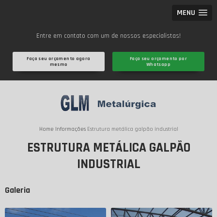
MENU
Entre em contato com um de nossos especialistas!
Faça seu orçamento agora
Faça seu orçamento por
mesmo
Whatsapp
Home
Informações
Estrutura metálica galpão industrial
ESTRUTURA METÁLICA GALPÃO
INDUSTRIAL
Galeria