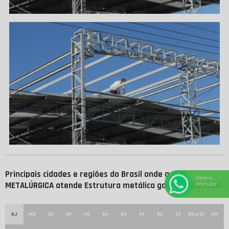
Principais cidades e regiões do Brasil onde a GLM
chamar no
METALÚRGICA atende Estrutura metálica galpão industrial:
WhatsApp
RJ
MG
ES
SP
PR
SC
RS
PE
BA
CE
GO e DF
AM