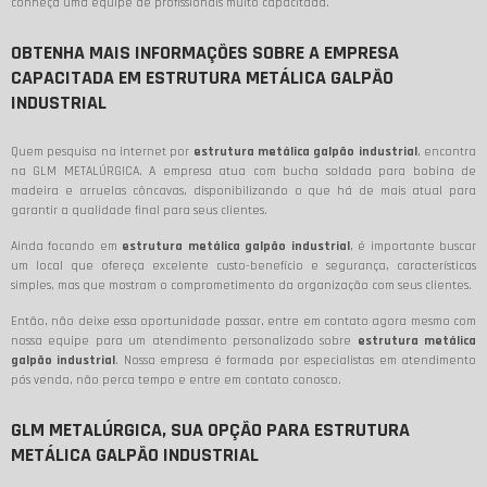
conheça uma equipe de profissionais muito capacitada.
OBTENHA MAIS INFORMAÇÕES SOBRE A EMPRESA
CAPACITADA EM ESTRUTURA METÁLICA GALPÃO
INDUSTRIAL
Quem pesquisa na internet por
estrutura metálica galpão industrial
, encontra
na GLM METALÚRGICA. A empresa atua com bucha soldada para bobina de
madeira e arruelas côncavas, disponibilizando o que há de mais atual para
garantir a qualidade final para seus clientes.
Ainda focando em
estrutura metálica galpão industrial
, é importante buscar
um local que ofereça excelente custo-benefício e segurança, características
simples, mas que mostram o comprometimento da organização com seus clientes.
Então, não deixe essa oportunidade passar, entre em contato agora mesmo com
nossa equipe para um atendimento personalizado sobre
estrutura metálica
galpão industrial
. Nossa empresa é formada por especialistas em atendimento
pós venda, não perca tempo e entre em contato conosco.
GLM METALÚRGICA, SUA OPÇÃO PARA ESTRUTURA
METÁLICA GALPÃO INDUSTRIAL