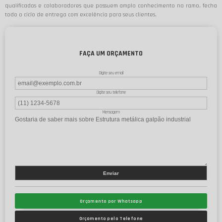
qualificados e colaboradores que possuem amplo conhecimento no ramo, fecha
todo o ciclo de entrega com excelência para seus clientes.
FAÇA UM ORÇAMENTO
Digite seu email
Digite seu telefone
Mensagem
Orçamento por Whatsapp
Orçamento pelo Telefone