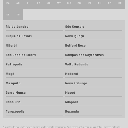
PA
AC
AL
AP
MA
MT
MS
PB
PI
RN
RO
RR
SE
TO
Rio de Janeiro
São Gonçalo
Duque de Caxias
Nova Iguaçu
Niterói
Belford Roxo
São João de Meriti
Campos dos Goytacazes
Petrópolis
Volta Redonda
Magé
Itaboraí
Mesquita
Nova Friburgo
Barra Mansa
Macaé
Cabo Frio
Nilópolis
Teresópolis
Resende
O conteúdo do texto desta página é de direito reservado. Sua reprodução, parcial ou total, mesmo citando