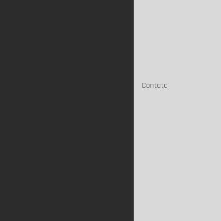
Empresa de corte de plasma
presa de estrutura metálica
sa de soldagem industrial
ura metálica em sorocaba
Contato
Empresas de caldeiraria em sorocaba
Estamparia de metais em sorocaba
caba sp
Estrutura metálica em geral
triais
Estrutura metálica galpão
o
Estrutura metálica galpão preço
Fábrica de cavalete
ansporte de vidro em são paulo
avatas sp
Fabricação de arruelas