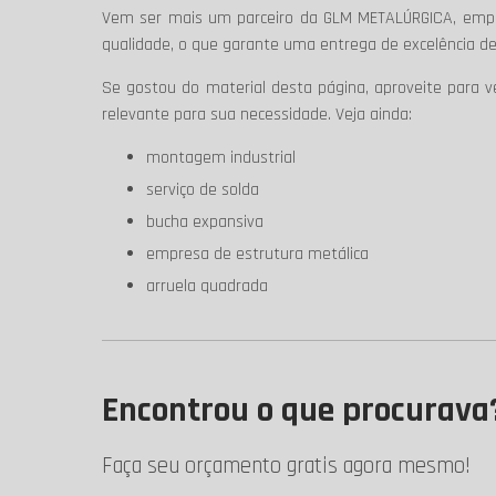
Vem ser mais um parceiro da GLM METALÚRGICA, empre
qualidade, o que garante uma entrega de excelência de
Se gostou do material desta página, aproveite para 
relevante para sua necessidade. Veja ainda:
montagem industrial
serviço de solda
bucha expansiva
empresa de estrutura metálica
arruela quadrada
Encontrou o que procurava
Faça seu orçamento gratis agora mesmo!