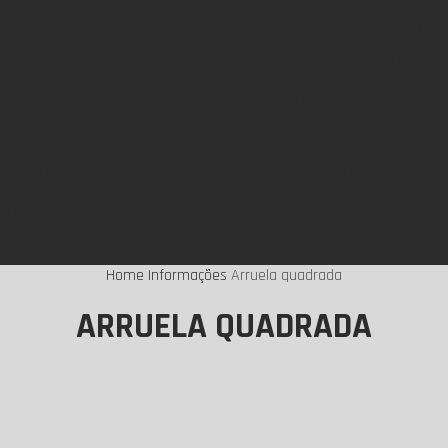
Fabricação de embalagens para transporte de vid
Fabricação de embalagens para transporte de vidros
Fabricaç
Fabricante de estruturas metálicas
Fornecedor de estrutura metá
Orçamento estrutura metálica
Preço barracão estrutura metáli
Serviço de estamparia
Serviço de solda
Serviço de solda e cald
ço de soldagem em sp
Serviço de soldagem preço
Serviços de
Corte laser em sorocaba
Empresas de corte
Home
Informações
Arruela quadrada
ARRUELA QUADRADA