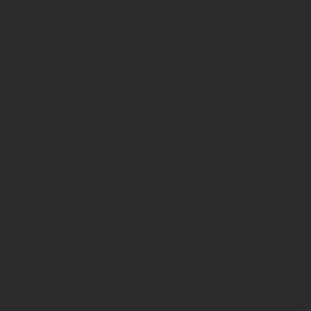
Empresa de caldeiraria industrial
Empresa de caldeiraria pesada
Empresa de corte de plasma cnc
Empresa de estamparia
Em
Empresa de montagem industrial
Empresa de solda
Empre
Empresa especializada em estrutura metálica
Empresa estrut
ue faz estrutura metálica
Empresas de caldeiraria em são paulo
de estrutura metálica preço
Estamparia de metais em são paulo
ia em são paulo
Estamparia em sorocaba
Estamparia em soro
tura metálica em são paulo
Estrutura metálica equipamentos indus
ura metálica galpão industrial
Estrutura metálica galpão mezanin
Estrutura metálica industrial
Estrutura metálica mezanino
Fábrica de cavaletes em são paulo
Fábrica de embalagens para tr
ica de estamparia
Fábrica de estrutura metálica
Fábrica de gr