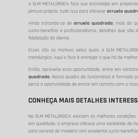
A GLM METALÚRGICA foca sua estratégia em proporcio
pintura própria, tudo isso para oferecer
arruela quad
Ainda tratando-se de
arruela quadrada
, mais do q
custo-benefício e profissionalismo, detalhes que sã
fidelização do cliente.
Esses são os motivos pelos quais a GLM METALÚRGI
metalúrgica. Aqui o foco é entregar o que há de melho
Então, aproveite esta oportunidade, entre em conta
quadrada
. Nosso quadro de funcionários é formado 
perca a oportunidade de entrar em contato com o nos
CONHEÇA MAIS DETALHES INTERESS
Na GLM METALÚRGICA existem as melhores condições pa
em qualidade, a empresa oferece uma variedade de it
para carretel de madeira com excelente custo-benefíci