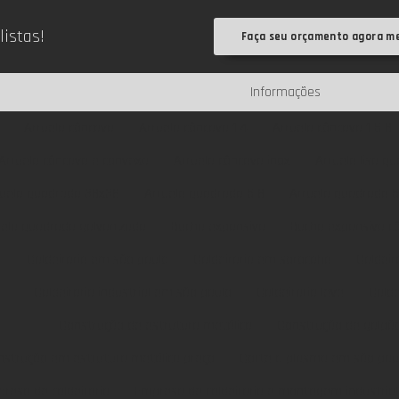
listas!
Faça seu orçamento agora m
Informações
Arruela côncava
Arruela côncava 1 4
Arruela côncava 1 5 8
Arruela côncava e convexa
Arruela côncava inox
Arruela lisa q
ruela quadrada 38x38
Arruela quadrada 5 8
Arruela quadrada 
uela quadrada galvanizada
Bucha expansiva
Bucha expansiva cô
Caldeiraria em são paulo
Caldeiraria em sorocaba
Caldeir
Caldeiraria industrial em são paulo
Caldeiraria leve
Calde
Construção de estrutura metálica
Construção de galpão
nstrução em estrutura metálica preço
Corte a plasma em são pau
resa de caldeiraria
Empresa de caldeiraria e montagem industrial