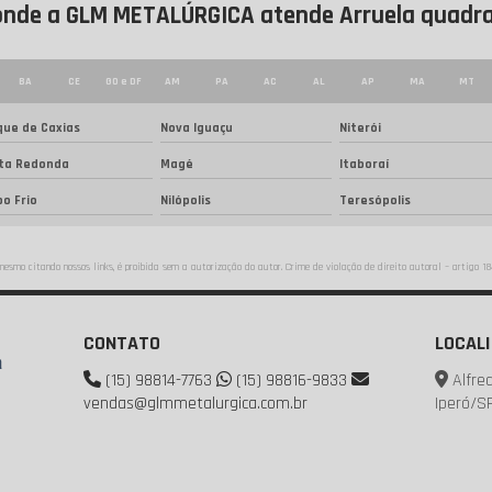
il onde a GLM METALÚRGICA atende Arruela quadr
BA
CE
GO e DF
AM
PA
AC
AL
AP
MA
MT
ue de Caxias
Nova Iguaçu
Niterói
lta Redonda
Magé
Itaboraí
o Frio
Nilópolis
Teresópolis
 mesmo citando nossos links, é proibida sem a autorização do autor. Crime de violação de direito autoral – artigo 
CONTATO
LOCAL
(15) 98814-7763
(15) 98816-9833
Alfred
vendas@glmmetalurgica.com.br
Iperó/S