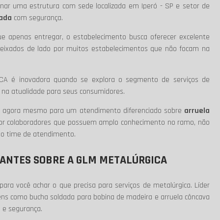
nar uma estrutura com sede localizada em Iperó - SP e setor de
rada
com segurança.
ue apenas entregar, o estabelecimento busca oferecer excelente
o deixados de lado por muitos estabelecimentos que não focam na
CA é inovadora quando se explora o segmento de serviços de
r na atualidade para seus consumidores.
to agora mesmo para um atendimento diferenciado sobre
arruela
por colaboradores que possuem amplo conhecimento no ramo, não
so time de atendimento.
ANTES SOBRE A GLM METALÚRGICA
ra você achar o que precisa para serviços de metalúrgica. Líder
ens como bucha soldada para bobina de madeira e arruela côncava
o e segurança.