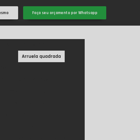
esmo
Faça seu orçamento por Whatsapp
Arruela côncava 32mm
uadrada
Arruela quadrada
50x50
Arruela quadrada cônica
nica
Bucha expansiva metálica
aria em sorocaba e região
iraria leve em são paulo
 estrutura metálica
lo
Corte plasma em sorocaba
Empresa de caldeiraria em sp