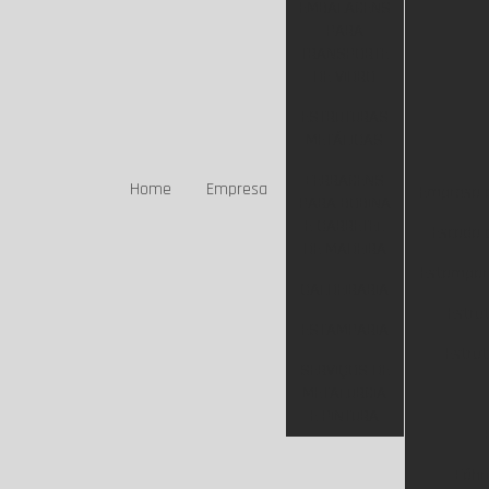
EMBALAGENS
PARA
TRANSPORTE
DE VIDRO
ESTRUTURAS
METÁLICAS
FERRAGENS
Home
Empresa
Empresa q
PARA BOBINA
E CARRETEL
Escada 
DE MADEIRA
Estampar
CALDEIRARIA
Estru
ESTAMPARIA
Estrut
SERVIÇOS DE
METALURGIA
E PINTURA
Fábr