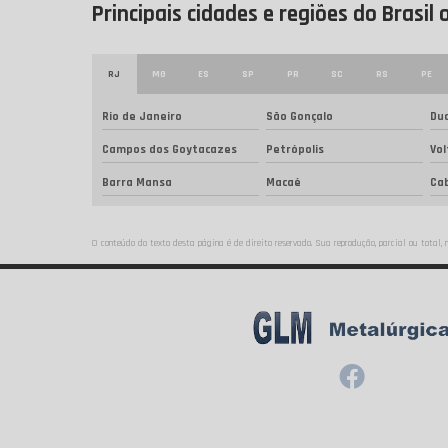
Principais cidades e regiões do Bras
RJ
MG
ES
SP
PR
SC
RS
PE
Rio de Janeiro
São Gonçalo
Duq
Campos dos Goytacazes
Petrópolis
Vo
Barra Mansa
Macaé
Cab
O conteúdo do texto desta página é de direito reservado. Sua reprodução, parcial ou total,