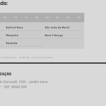
ada:
MS
PB
PI
RN
RO
RR
SE
TO
Belford Roxo
São João de Meriti
Mesquita
Nova Friburgo
Resende
184 do Código Penal –
Lei 9610/98 - Lei de direitos autorais
.
IZAÇÃO
o Sartorelli, 1.510 - Jardim Irene
P - CEP: 18560-000